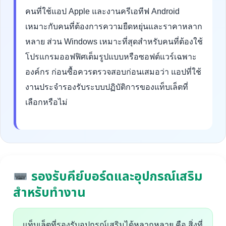
คนที่ใช้แอป Apple และงานครีเอทีฟ Android
เหมาะกับคนที่ต้องการความยืดหยุ่นและราคาหลาก
หลาย ส่วน Windows เหมาะที่สุดสำหรับคนที่ต้องใช้
โปรแกรมออฟฟิศเต็มรูปแบบหรือซอฟต์แวร์เฉพาะ
องค์กร ก่อนซื้อควรตรวจสอบก่อนเสมอว่า แอปที่ใช้
งานประจำรองรับระบบปฏิบัติการของแท็บเล็ตที่
เลือกหรือไม่
รองรับคีย์บอร์ดและอุปกรณ์เสริม
สำหรับทำงาน
แท็บเล็ตที่รองรับอุปกรณ์เสริมได้หลากหลาย คือ สิ่งที่