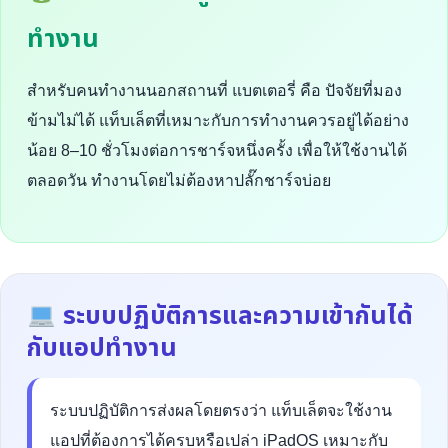
ทำงาน
สำหรับคนทำงานนอกสถานที่ แบตเตอรี่ คือ ปัจจัยที่มอง
ข้ามไม่ได้ แท็บเล็ตที่เหมาะกับการทำงานควรอยู่ได้อย่าง
น้อย 8–10 ชั่วโมงต่อการชาร์จหนึ่งครั้ง เพื่อให้ใช้งานได้
ตลอดวัน ทำงานโดยไม่ต้องหาปลั๊กชาร์จบ่อย
ระบบปฏิบัติการและความเข้ากันได้
กับแอปทำงาน
ระบบปฏิบัติการส่งผลโดยตรงว่า แท็บเล็ตจะใช้งาน
แอปที่ต้องการได้ครบหรือเปล่า iPadOS เหมาะกับ