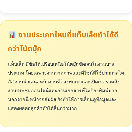
งานประเภทไหนที่แท็บเล็ตทำได้ดี
กว่าโน้ตบุ๊ก
แท็บเล็ต มีข้อได้เปรียบเหนือโน้ตบุ๊กชัดเจนในงานบาง
ประเภท โดยเฉพาะงานวาดภาพและดีไซน์ที่ใช้ปากกาสไต
ลัส งานนำเสนอหน้างานที่ต้องพกเบาและเปิดเร็ว รวมถึง
งานประชุมออนไลน์และอ่านเอกสารที่ไม่ต้องพิมพ์มาก
นอกจากนี้ หน้าจอสัมผัส ยังทำให้การเลื่อนดูข้อมูลและ
แสดงผลต่อลูกค้าทำได้ลื่นกว่ามาก