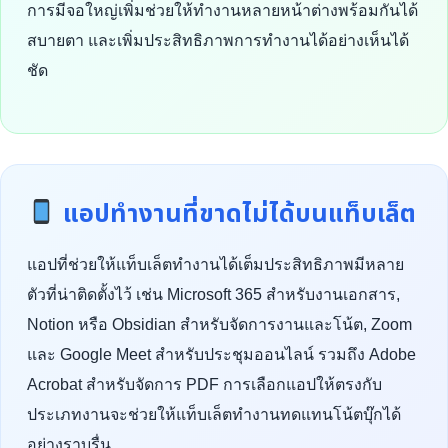
การมีจอใหญ่เพิ่มช่วยให้ทำงานหลายหน้าต่างพร้อมกันได้
สบายตา และเพิ่มประสิทธิภาพการทำงานได้อย่างเห็นได้
ชัด
แอปทำงานที่ขาดไม่ได้บนแท็บเล็ต
แอปที่ช่วยให้แท็บเล็ตทำงานได้เต็มประสิทธิภาพมีหลาย
ตัวที่น่าติดตั้งไว้ เช่น Microsoft 365 สำหรับงานเอกสาร,
Notion หรือ Obsidian สำหรับจัดการงานและโน้ต, Zoom
และ Google Meet สำหรับประชุมออนไลน์ รวมถึง Adobe
Acrobat สำหรับจัดการ PDF การเลือกแอปให้ตรงกับ
ประเภทงานจะช่วยให้แท็บเล็ตทำงานทดแทนโน้ตบุ๊กได้
อย่างราบรื่น