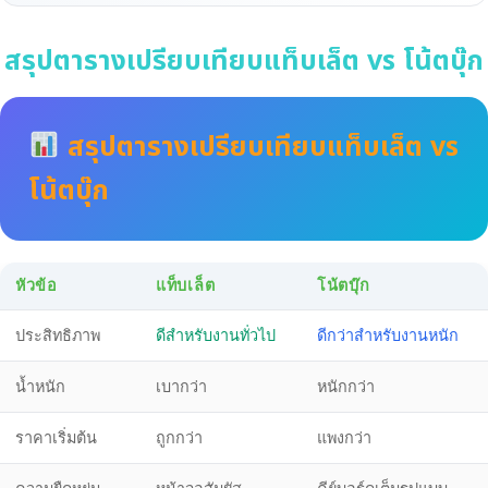
สรุปตารางเปรียบเทียบแท็บเล็ต vs โน้ตบุ๊ก
สรุปตารางเปรียบเทียบแท็บเล็ต vs
โน้ตบุ๊ก
หัวข้อ
แท็บเล็ต
โน้ตบุ๊ก
ประสิทธิภาพ
ดีสำหรับงานทั่วไป
ดีกว่าสำหรับงานหนัก
น้ำหนัก
เบากว่า
หนักกว่า
ราคาเริ่มต้น
ถูกกว่า
แพงกว่า