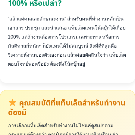
100% หรือเปล่า?
“แล้วแต่คนและลักษณะงาน” สำหรับคนที่ทำงานหลักเป็น
เอกสาร ประชุม และนำเสนอ แท็บเล็ตแทนโน้ตบุ๊กได้เกือบ
100% แต่ถ้างานต้องการโปรแกรมเฉพาะทาง หรือการ
มัลติทาสก์หนักๆ ก็ยังแทนได้ไม่สมบูรณ์ สิ่งที่ดีที่สุดคือ
วิเคราะห์งานของตัวเองก่อน แล้วค่อยตัดสินใจว่า แท็บเล็ต
ตอบโจทย์พอหรือยัง ต้องพึ่งโน้ตบุ๊กอยู่
คุณสมบัติที่แท็บเล็ตสำหรับทำงาน
ต้องมี
การเลือกแท็บเล็ตสำหรับทำงานไม่ใช่แค่ดูสเปกตาม
กระแส แต่ต้องดูว่า ตอบโจทย์การใช้งานจริงหรือเปล่า