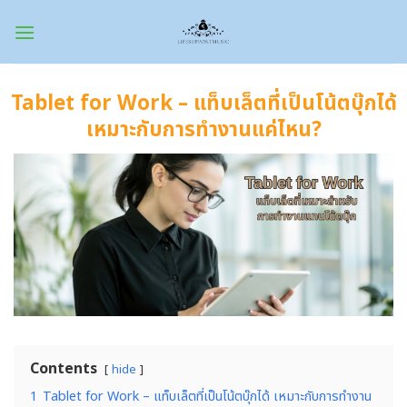
Skip
to
content
Tablet for Work – แท็บเล็ตที่เป็นโน้ตบุ๊กได้
เหมาะกับการทำงานแค่ไหน?
Contents
hide
1
Tablet for Work – แท็บเล็ตที่เป็นโน้ตบุ๊กได้ เหมาะกับการทำงาน