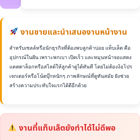
งานขายและนำเสนองานหน้างาน
สำหรับเซลล์หรือนักธุรกิจที่ต้องพบลูกค้าบ่อย แท็บเล็ต คือ
อุปกรณ์ในฝัน เพราะพกเบา เปิดเร็ว และหมุนหน้าจอแสดง
แคตตาล็อกหรือสไลด์ให้ลูกค้าดูได้ทันที โดยไม่ต้องง้อโปร
เจกเตอร์หรือโน้ตบุ๊กหนักๆ ภาพลักษณ์ที่ดูทันสมัย ยังช่วย
สร้างความประทับใจแรกได้ดีอีกด้วย
งานที่แท็บเล็ตยังทำได้ไม่ดีพอ