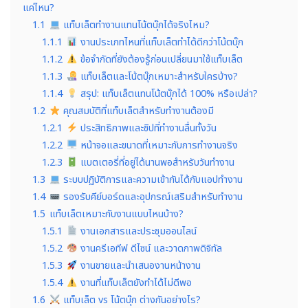
แค่ไหน?
1.1
แท็บเล็ตทำงานแทนโน้ตบุ๊กได้จริงไหม?
1.1.1
งานประเภทไหนที่แท็บเล็ตทำได้ดีกว่าโน้ตบุ๊ก
1.1.2
ข้อจำกัดที่ยังต้องรู้ก่อนเปลี่ยนมาใช้แท็บเล็ต
1.1.3
แท็บเล็ตและโน้ตบุ๊กเหมาะสำหรับใครบ้าง?
1.1.4
สรุป: แท็บเล็ตแทนโน้ตบุ๊กได้ 100% หรือเปล่า?
1.2
คุณสมบัติที่แท็บเล็ตสำหรับทำงานต้องมี
1.2.1
ประสิทธิภาพและชิปที่ทำงานลื่นทั้งวัน
1.2.2
หน้าจอและขนาดที่เหมาะกับการทำงานจริง
1.2.3
แบตเตอรี่ที่อยู่ได้นานพอสำหรับวันทำงาน
1.3
ระบบปฏิบัติการและความเข้ากันได้กับแอปทำงาน
1.4
รองรับคีย์บอร์ดและอุปกรณ์เสริมสำหรับทำงาน
1.5
แท็บเล็ตเหมาะกับงานแบบไหนบ้าง?
1.5.1
งานเอกสารและประชุมออนไลน์
1.5.2
งานครีเอทีฟ ดีไซน์ และวาดภาพดิจิทัล
1.5.3
งานขายและนำเสนองานหน้างาน
1.5.4
งานที่แท็บเล็ตยังทำได้ไม่ดีพอ
1.6
แท็บเล็ต vs โน้ตบุ๊ก ต่างกันอย่างไร?