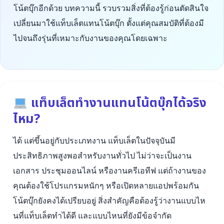
โน้ตบุ๊กอีกด้วย บทความนี้ รวบรวมสิ่งที่ต้องรู้ก่อนตัดสินใจ
เปลี่ยนมาใช้แท็บเล็ตแทนโน้ตบุ๊ก ตั้งแต่คุณสมบัติที่ต้องมี
ไปจนถึงรุ่นที่เหมาะกับงานของคุณโดยเฉพาะ
แท็บเล็ตทำงานแทนโน้ตบุ๊กได้จริง
ไหม?
ได้ แต่ขึ้นอยู่กับประเภทงาน แท็บเล็ตในปัจจุบันมี
ประสิทธิภาพสูงพอสำหรับงานทั่วไป ไม่ว่าจะเป็นงาน
เอกสาร ประชุมออนไลน์ หรืองานครีเอทีฟ แต่ถ้างานของ
คุณต้องใช้โปรแกรมหนักๆ หรือเปิดหลายแอปพร้อมกัน
โน้ตบุ๊กยังคงได้เปรียบอยู่ สิ่งสำคัญคือต้องรู้ว่างานแบบไห
นที่แท็บเล็ตทำได้ดี และแบบไหนที่ยังมีข้อจำกัด