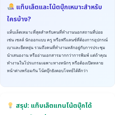
แท็บเล็ตและโน้ตบุ๊กเหมาะสำหรับ
ใครบ้าง?
แท็บเล็ตเหมาะที่สุดสำหรับคนที่ทำงานนอกสถานที่บ่อย
เช่น เซลล์ นักออกแบบ ครู หรือฟรีแลนซ์ที่ต้องการอุปกรณ์
เบาและยืดหยุ่น รวมถึงคนที่ทำงานหลักอยู่กับการประชุม
นำเสนองาน หรืออ่านเอกสารมากกว่าการพิมพ์ แต่ถ้าคุณ
ทำงานในโปรแกรมเฉพาะทางหนักๆ หรือต้องเปิดหลาย
หน้าต่างพร้อมกัน โน้ตบุ๊กยังตอบโจทย์ได้ดีกว่า
สรุป: แท็บเล็ตแทนโน้ตบุ๊กได้